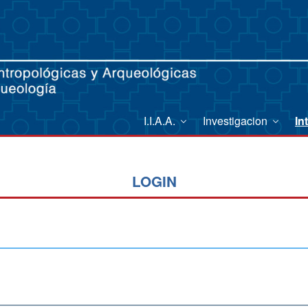
I.I.A.A.
Investigacion
In
LOGIN