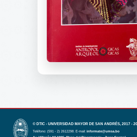
© DTIC - UNIVERSIDAD MAYOR DE SAN ANDRÉS, 2017 - 2
Teléfono: (591 - 2) 2612298. E-mail:
informate@umsa.bo