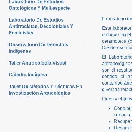
Laboratorio De Estudios
Ontológicos Y Multiespecie
Laboratorio de
Laboratorio De Estudios
Antirracistas, Decoloniales Y
Este laborato
Feministas
enfoque en el
ceramoteca (c
Observatorio De Derechos
Desde ese mom
Indígenas
El Laboratori
Taller Antropología Visual
antropológicas
son el result
Cátedra Indígena
sentido, el la
contemporánea
Taller De Métodos Y Técnicas En
diversas relac
Investigación Arqueológica
Fines y objeti
Contribu
conocimi
Recupera
Desarrol