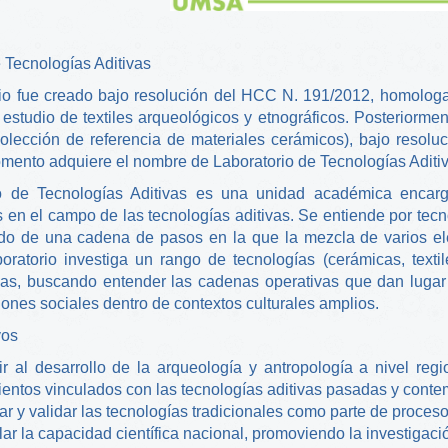
 Tecnologías Aditivas
rio fue creado bajo resolución del HCC N. 191/2012, homolog
 estudio de textiles arqueológicos y etnográficos. Posteriorme
olección de referencia de materiales cerámicos), bajo reso
ento adquiere el nombre de Laboratorio de Tecnologías Aditiv
o de Tecnologías Aditivas es una unidad académica encarga
 en el campo de las tecnologías aditivas. Se entiende por tecn
ado de una cadena de pasos en la que la mezcla de varios el
boratorio investiga un rango de tecnologías (cerámicas, textile
s, buscando entender las cadenas operativas que dan lugar 
iones sociales dentro de contextos culturales amplios.
vos
ir al desarrollo de la arqueología y antropología a nivel reg
entos vinculados con las tecnologías aditivas pasadas y cont
r y validar las tecnologías tradicionales como parte de procesos 
lar la capacidad científica nacional, promoviendo la investigació