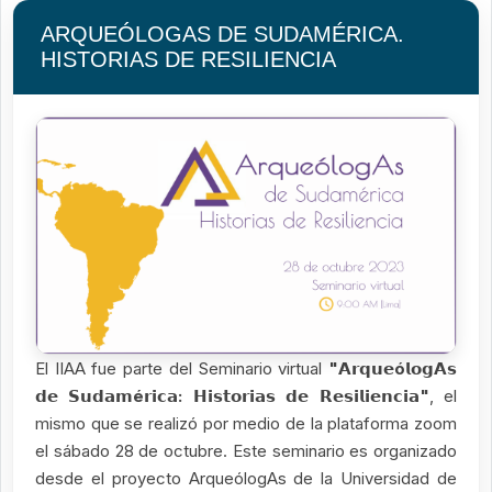
ARQUEÓLOGAS DE SUDAMÉRICA.
HISTORIAS DE RESILIENCIA
El IIAA fue parte del Seminario virtual
"𝗔𝗿𝗾𝘂𝗲ó𝗹𝗼𝗴𝗔𝘀
𝗱𝗲 𝗦𝘂𝗱𝗮𝗺é𝗿𝗶𝗰𝗮: 𝗛𝗶𝘀𝘁𝗼𝗿𝗶𝗮𝘀 𝗱𝗲 𝗥𝗲𝘀𝗶𝗹𝗶𝗲𝗻𝗰𝗶𝗮"
, el
mismo que se realizó por medio de la plataforma zoom
el sábado 28 de octubre. Este seminario es organizado
desde el proyecto ArqueólogAs de la Universidad de