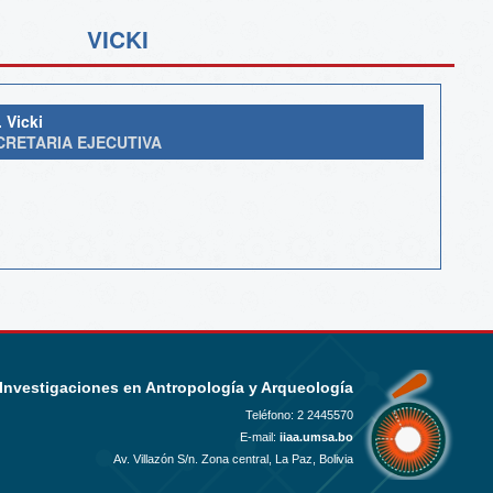
VICKI
. Vicki
CRETARIA EJECUTIVA
 Investigaciones en Antropología y Arqueología
Teléfono:
2 2445570
E-mail:
iiaa.umsa.bo
Av. Villazón S/n. Zona central, La Paz, Bolivia