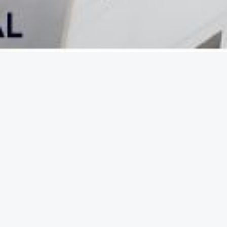
Instituto de Investigaciones en Antropología y Arqueología
Teléfono:
2 2445570
E-mail:
iiaa.umsa.bo
Av. Villazón S/n. Zona central, La Paz, Bolivia