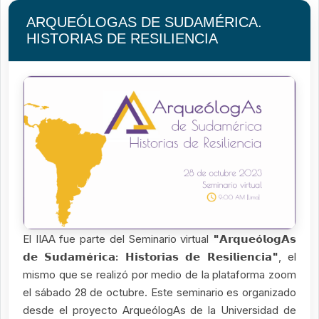
ARQUEÓLOGAS DE SUDAMÉRICA.
HISTORIAS DE RESILIENCIA
El IIAA fue parte del Seminario virtual
"𝗔𝗿𝗾𝘂𝗲ó𝗹𝗼𝗴𝗔𝘀
𝗱𝗲 𝗦𝘂𝗱𝗮𝗺é𝗿𝗶𝗰𝗮: 𝗛𝗶𝘀𝘁𝗼𝗿𝗶𝗮𝘀 𝗱𝗲 𝗥𝗲𝘀𝗶𝗹𝗶𝗲𝗻𝗰𝗶𝗮"
, el
mismo que se realizó por medio de la plataforma zoom
el sábado 28 de octubre. Este seminario es organizado
desde el proyecto ArqueólogAs de la Universidad de