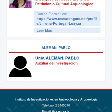
Patrimionio Cultural Arqueológico
Correo Electrónico:
https://www.researchgate.net/profil
e/Jimena-Portugal-Loayza
Leer Más
ALEMAN, PABLO
Univ.
ALEMAN, PABLO
Auxiliar de Investigación
Instituto de Investigaciones en Antropología y Arqueología
Teléfono:
2 2445570
E-mail:
iiaa.umsa.bo